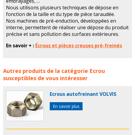
embrayages, …
Nous utilisons plusieurs techniques de dépose en
fonction de la taille et du type de pièce taraudée.
Nos machines de pré-enduction, développées en
interne, permettent de réaliser une dépose du produit
précise et sans pollution des surfaces extérieures.
En savoir + :
Écrous et pièces creuses pré-freinés
Écrous et pièces creuses pré-freinés SOPRIMA concerne
Autres produits de la catégorie
Ecrou
les familles de produits :
soprima
ecrou
ecrous
susceptibles de vous intéresser
Ecrous autofreinant VOLVIS
En savoir plus