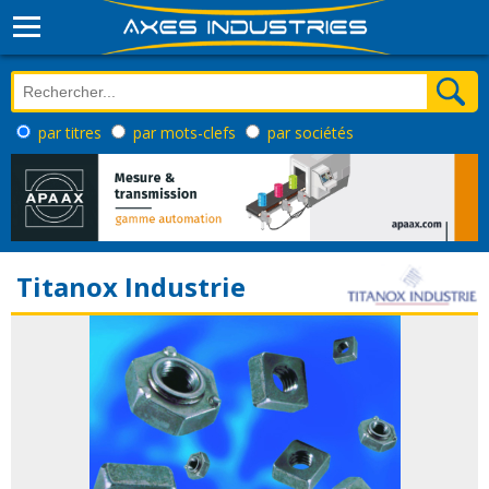
par titres
par mots-clefs
par sociétés
Titanox Industrie