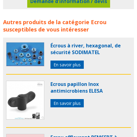
Demande d'information / devis
Ecrous à souder TITANOX concerne les familles de
Autres produits de la catégorie
Ecrou
produits :
titanox
ecrou
ecrous
susceptibles de vous intéresser
Écrous à river, hexagonal, de
sécurité SODIMATEL
En savoir plus
Ecrous papillon Inox
antimicrobiens ELESA
En savoir plus