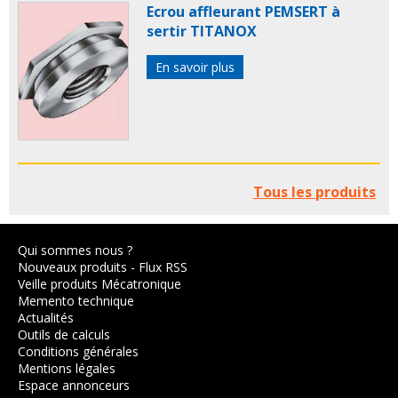
Ecrou affleurant PEMSERT à
sertir TITANOX
En savoir plus
Tous les produits
Qui sommes nous ?
Nouveaux produits
-
Flux RSS
Veille produits Mécatronique
Memento technique
Actualités
Outils de calculs
Conditions générales
Mentions légales
Espace annonceurs