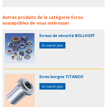
Ecrous noyés AMECA concerne les familles de produits :
Autres produits de la catégorie
Ecrou
ecrou
ecrous
ameca
visserie
ecrou noye
ecrous noyes
susceptibles de vous intéresser
RIVNUT
ecrou amsert
élément de fixation
ecrou
element de serrage
ecrou acier
produits ameca
Ecrous de sécurité BOLLHOFF
En savoir plus
Ecrou borgne TITANOX
En savoir plus