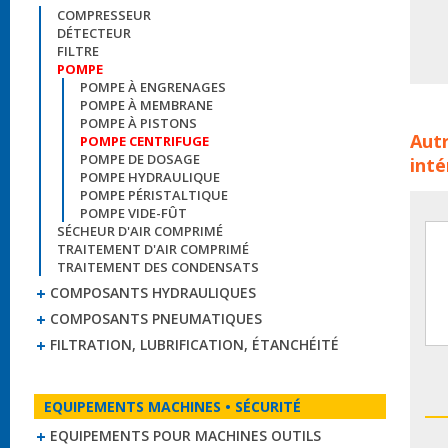
COMPRESSEUR
DÉTECTEUR
FILTRE
POMPE
POMPE À ENGRENAGES
POMPE À MEMBRANE
Pomp
POMPE À PISTONS
Autr
POMPE CENTRIFUGE
iwak
POMPE DE DOSAGE
inté
pomp
POMPE HYDRAULIQUE
pomp
POMPE PÉRISTALTIQUE
pomp
POMPE VIDE-FÛT
SÉCHEUR D'AIR COMPRIMÉ
TRAITEMENT D'AIR COMPRIMÉ
TRAITEMENT DES CONDENSATS
COMPOSANTS HYDRAULIQUES
COMPOSANTS PNEUMATIQUES
FILTRATION, LUBRIFICATION, ÉTANCHÉITÉ
EQUIPEMENTS MACHINES • SÉCURITÉ
EQUIPEMENTS POUR MACHINES OUTILS