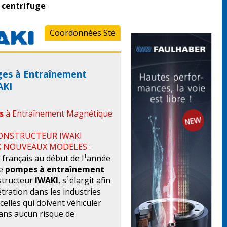
centrifuge
Coordonnées Sté
ges à Entraînement
AKI
es
à Entraînement Magnétique
CONSTRUCTEUR IWAKI
X NOUVEAUX MODELES :
 français au début de l¹année
e
pompes à entraînement
structeur
IWAKI
, s¹élargit afin
ration dans les industries
celles qui doivent véhiculer
sans aucun risque de