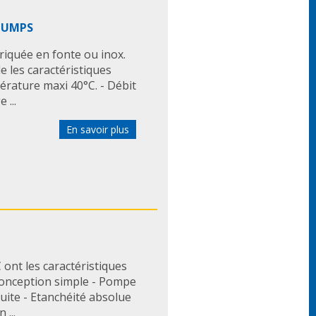
ine haute pureté
ATEX (zone 2, catégories 2G
PUMPS
iquée en fonte ou inox.
les caractéristiques
érature maxi 40°C. - Débit
...
En savoir plus
nt les caractéristiques
Conception simple - Pompe
ite - Etanchéité absolue
...