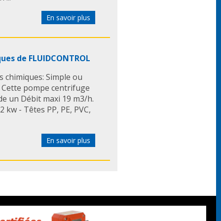
En savoir plus
iques de FLUIDCONTROL
 chimiques: Simple ou
 Cette pompe centrifuge
e un Débit maxi 19 m3/h.
,2 kw - Têtes PP, PE, PVC,
En savoir plus
OPUMPS commercialise
cations sanitaires: elles