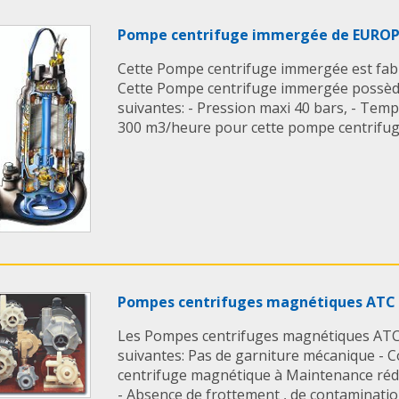
ou céramique d¹alum
€ une homologation 
Pompe centrifuge immergée de EURO
et 3G).
Cette Pompe centrifuge immergée est fabr
Cette Pompe centrifuge immergée possède 
suivantes: - Pression maxi 40 bars, - Temp
300 m3/heure pour cette pompe centrifuge 
Pompes centrifuges magnétiques ATC
Les Pompes centrifuges magnétiques ATC o
suivantes: Pas de garniture mécanique - 
centrifuge magnétique à Maintenance rédu
- Absence de frottement , de contamination 