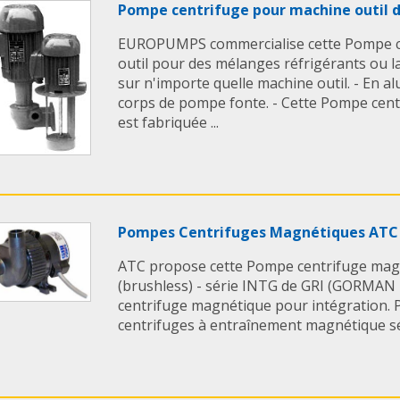
dispositif évite toute 
Pompe centrifuge pour machine outil
l¹extraction de l¹ens
EUROPUMPS commercialise cette Pompe c
entraîneur magnétiq
outil pour des mélanges réfrigérants ou la 
sur n'importe quelle machine outil. - En 
Egalement à l¹actif d
corps de pompe fonte. - Cette Pompe cent
€ un fonctionnement 
est fabriquée ...
l¹entraînement magn
totale et la suppres
d¹alignement
€ un mécanisme exclu
effets du fonctionnem
bague conique de la 
Pompes Centrifuges Magnétiques ATC
butée du corps arrièr
puissance exceptionn
ATC propose cette Pompe centrifuge magn
champ magnétique co
(brushless) - série INTG de GRI (GORMAN
€ une grande modula
centrifuge magnétique pour intégration. 
utilisateur d¹obteni
centrifuges à entraînement magnétique sé
correspondant à son 
turbine et capsule m
palier en SIC ou carb