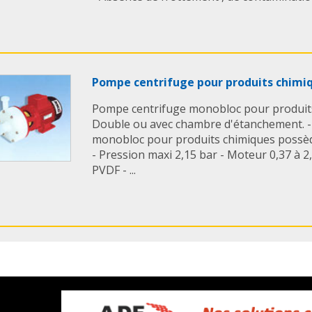
Pompe centrifuge pour produits chim
Pompe centrifuge monobloc pour produits
Double ou avec chambre d'étanchement. -
monobloc pour produits chimiques possèd
- Pression maxi 2,15 bar - Moteur 0,37 à 2
PVDF - ...
pompe centrifuge Inox de EUROPUMPS
Fabricant de Pompes industrielles, EUR
cette pompe centrifuge inox pour des appli