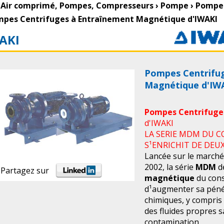
Air comprimé, Pompes, Compresseurs
›
Pompe
›
Pompe 
pes Centrifuges à Entraînement Magnétique d'IWAKI
AKI
Pompes Centrifu
Magnétique d'IW
Pompes Centrifug
d'IWAKI
LA SERIE MDM DU 
S¹ENRICHIT DE DEU
Lancée sur le marché
2002, la série
MDM
d
Partagez sur
magnétique
du con
d¹augmenter sa pénét
chimiques, y compris 
des fluides propres 
contamination.