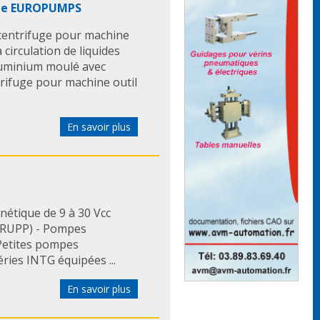
fuite de liquide lors de
 de EUROPUMPS
emble moteur, entretoise et
entrifuge pour machine
ue.
circulation de liquides
aluminium moulé avec
e la série MDM :
rifuge pour machine outil
selon le principe de
étique pour une étanchéité
sion des problèmes
En savoir plus
sif permettant d¹éviter les
ent à sec : le contact entre la
capsule magnétique et la
e est réduit grâce à la
elle des aimants à fort
étique de 9 à 30 Vcc
nçus en terres rares
 RUPP) - Pompes
rité permettant à chaque
Petites pompes
r la pompe adéquate
ries INTG équipées ...
application : corps avant
agnétique en ETFE ou PFA,
En savoir plus
one haute densité, axe en SIC