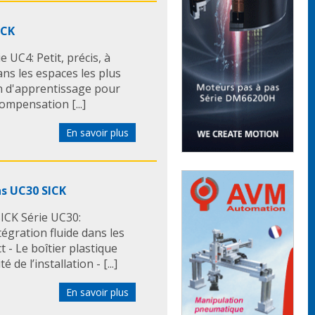
ICK
 UC4: Petit, précis, à
ans les espaces les plus
on d'apprentissage pour
ompensation [...]
En savoir plus
ns UC30 SICK
ICK Série UC30:
tégration fluide dans les
 - Le boîtier plastique
de l’installation - [...]
En savoir plus