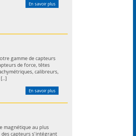
En savoir plus
Notre gamme de capteurs
apteurs de force, têtes
achymétriques, calibreurs,
...]
En savoir plus
e magnétique au plus
es capteurs s'intégrant