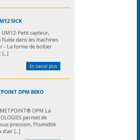
UM12 SICK
 UM12: Petit capteur,
 fluide dans les machines
 - La forme de boîtier
...]
En savoir plus
ETPOINT DPM BEKO
sée METPOINT® DPM La
OLOGIES permet de
ous pression, l’humidité
’air [...]