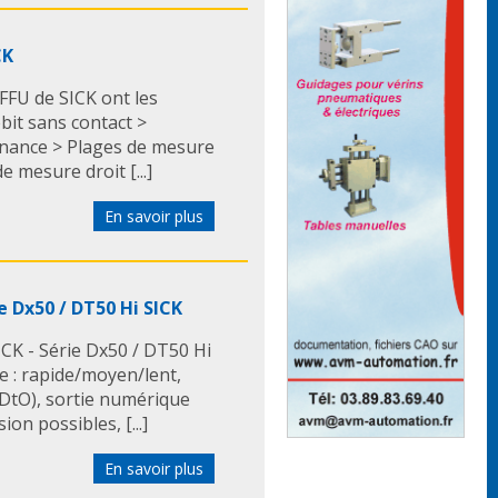
CK
FFU de SICK ont les
bit sans contact >
enance > Plages de mesure
 mesure droit [...]
En savoir plus
 Dx50 / DT50 Hi SICK
CK - Série Dx50 / DT50 Hi
le : rapide/moyen/lent,
(DtO), sortie numérique
on possibles, [...]
En savoir plus