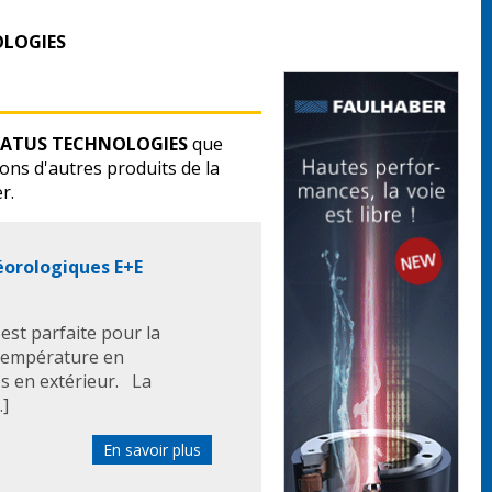
OLOGIES
REATUS TECHNOLOGIES
que
ns d'autres produits de la
r.
orologiques E+E
st parfaite pour la
e température en
s en extérieur. La
.]
En savoir plus