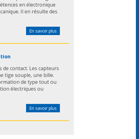
étences en électronique
anique. Il en résulte des
En savoir plus
ition
s de contact. Les capteurs
 tige souple, une bille.
ormation de type tout ou
ition électriques ou
En savoir plus