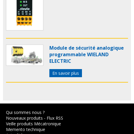
Module de sécurité analogique
programmable WIELAND
ELECTRIC
En savoir plus
Qui sommes nous ?
Nouveaux produits
-
Flux RSS
Veille produits Mécatronique
Memento technique