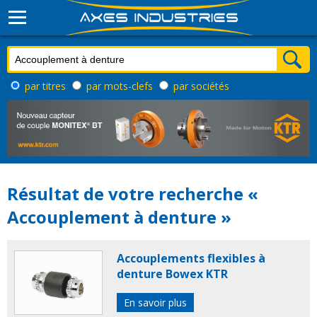
par titres
par mots-clefs
par sociétés
Résultat de votre recherche «
Accouplement à denture »
Accouplements flexibles à
denture Bowex KTR
En savoir plus