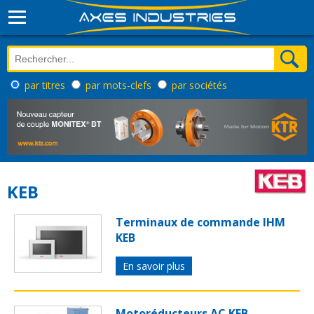
par titres
par mots-clefs
par sociétés
KEB
Terminaux de commande IHM
KEB
En savoir plus
Motoréducteurs AC KEB