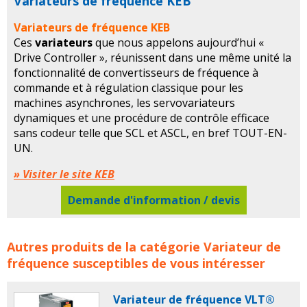
Variateurs de fréquence KEB
Variateurs de fréquence KEB
Ces
variateurs
que nous appelons aujourd’hui «
Drive Controller », réunissent dans une même unité la
fonctionnalité de convertisseurs de fréquence à
commande et à régulation classique pour les
machines asynchrones, les servovariateurs
dynamiques et une procédure de contrôle efficace
sans codeur telle que SCL et ASCL, en bref TOUT-EN-
UN.
» Visiter le site KEB
Demande d'information / devis
Variateurs de fréquence KEB concerne les familles de
Autres produits de la catégorie
Variateur de
produits :
keb
variateur
variateurs
variateur de
fréquence
susceptibles de vous intéresser
frequence
variateurs de frequence
Variateur de fréquence VLT®