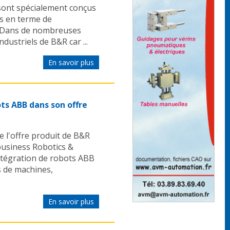
ont spécialement conçus
ls en terme de
té. Dans de nombreuses
ndustriels de B&R car ...
En savoir plus
s ABB dans son offre
e l'offre produit de B&R
usiness Robotics &
ntégration de robots ABB
s de machines,
En savoir plus