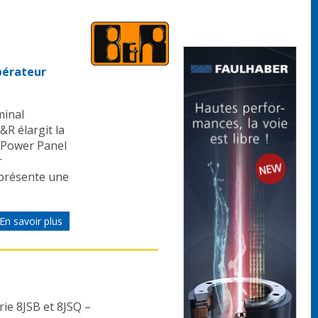
pérateur
minal
R élargit la
 Power Panel
r
 présente une
En savoir plus
e 8JSB et 8JSQ –