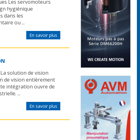
ues Les servomoteurs
gn hygiénique
s dans les
aire ou ...
En savoir plus
ON
a solution de vision
on de vision entièrement
te intégration ouvre de
ielle. ...
En savoir plus