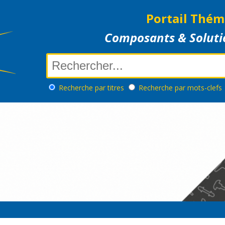
Portail Thém
Composants & Soluti
Recherche
par titres
Recherche
par mots-clefs