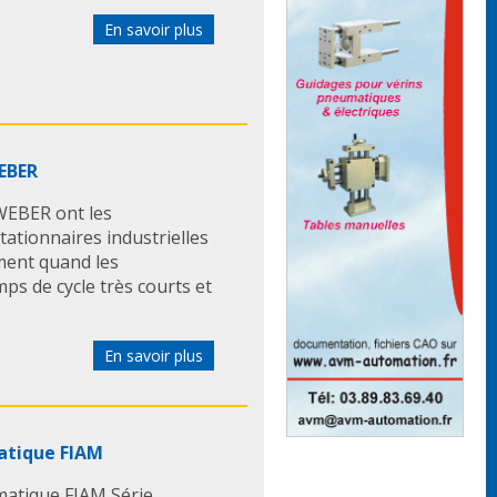
En savoir plus
WEBER
 WEBER ont les
tationnaires industrielles
ement quand les
s de cycle très courts et
En savoir plus
atique FIAM
matique FIAM Série