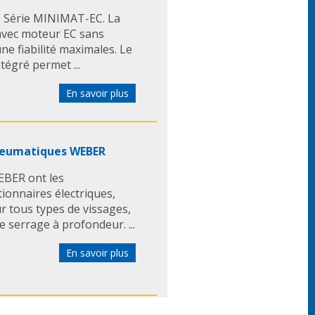
G Série MINIMAT-EC. La
e avec moteur EC sans
une fiabilité maximales. Le
tégré permet ...
En savoir plus
pneumatiques WEBER
EBER ont les
tionnaires électriques,
 tous types de vissages,
 serrage à profondeur. ...
En savoir plus