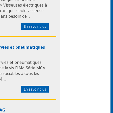
 > Visseuses électriques à
anique: seule visseuse
ns besoin de ...
En savoir plus
ervies et pneumatiques
ervies et pneumatiques
de la vis FIAM Série MCA
associables à tous les
 ...
En savoir plus
RAG