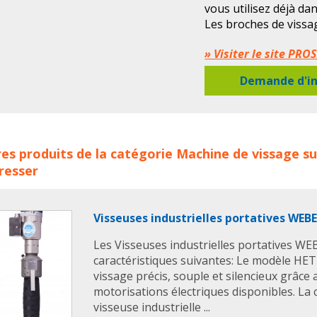
vous utilisez déjà dan
Les broches de vissa
pneumatiques, électr
» Visiter le site P
par courant ou alors 
Demande d'in
Application possible 
tête, vis étrier, mais
inserts, les hélicoïls…
euses automatiques industrielles PROSESS VISSAGE AUTOMA
es produits de la catégorie
Machine de vissage
su
its :
prosess vissage automation
visseuse
visseuses
vis
resser
omatiques
machine de vissage
Visseuses industrielles portatives WEB
Les Visseuses industrielles portatives WE
caractéristiques suivantes: Le modèle HET
vissage précis, souple et silencieux grâce 
motorisations électriques disponibles. La 
visseuse industrielle ...