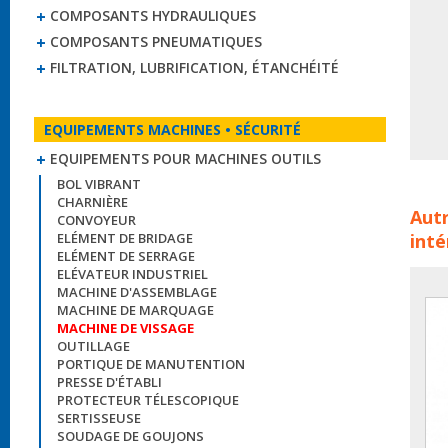
COMPOSANTS HYDRAULIQUES
COMPOSANTS PNEUMATIQUES
FILTRATION, LUBRIFICATION, ÉTANCHÉITÉ
EQUIPEMENTS MACHINES • SÉCURITÉ
EQUIPEMENTS POUR MACHINES OUTILS
BOL VIBRANT
Viss
CHARNIÈRE
Autr
CONVOYEUR
produ
inté
ELÉMENT DE BRIDAGE
aut
ELÉMENT DE SERRAGE
ELÉVATEUR INDUSTRIEL
MACHINE D'ASSEMBLAGE
MACHINE DE MARQUAGE
MACHINE DE VISSAGE
OUTILLAGE
PORTIQUE DE MANUTENTION
PRESSE D'ÉTABLI
PROTECTEUR TÉLESCOPIQUE
SERTISSEUSE
SOUDAGE DE GOUJONS