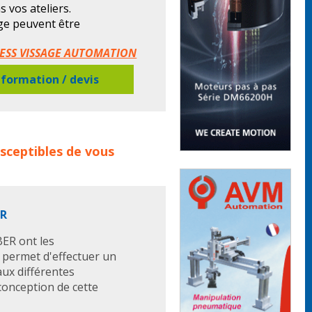
s vos ateliers.
ge peuvent être
iques avec gestion du couple
ROSESS VISSAGE AUTOMATION
par jauge de contrainte.
formation / devis
sur tous types de vis, vis sans
 aussi pour les écrous, les
TION concerne les familles de
sceptibles de vous
seuse automatique
visseuses
ER
BER ont les
 permet d'effectuer un
aux différentes
conception de cette