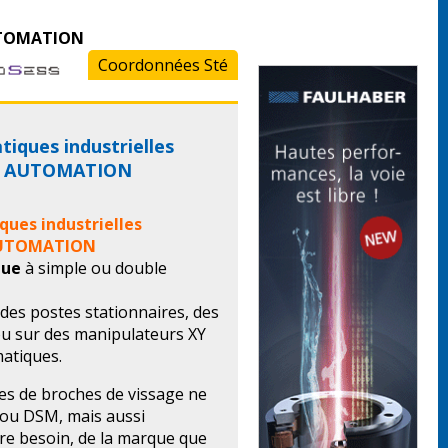
e
AUTOMATION
Coordonnées Sté
iques industrielles
E AUTOMATION
ques industrielles
AUTOMATION
que
à simple ou double
 des postes stationnaires, des
u sur des manipulateurs XY
atiques.
es de broches de vissage ne
ou DSM, mais aussi
tre besoin, de la marque que