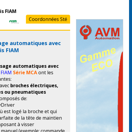
e
is FIAM
Coordonnées Sté
age automatiques avec
is FIAM
ssage automatiques avec
s
FIAM
Série MCA
ont les
antes:
 avec
broches électriques,
ies ou pneumatiques
composés de:
yDriver
ù est logé la broche et qui
faite de la tête de maintien
mposant à visser
e manuel (exemple: commande