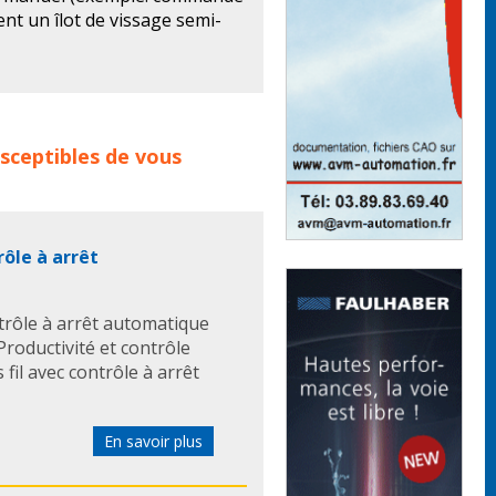
ent un îlot de vissage semi-
r visser de grandes séries de
t être installés sur des
on existants.
concerne les familles de
sceptibles de vous
utes questions techniques
seuses automatiques
machine
rôle à arrêt
ntrôle à arrêt automatique
Productivité et contrôle
il avec contrôle à arrêt
En savoir plus