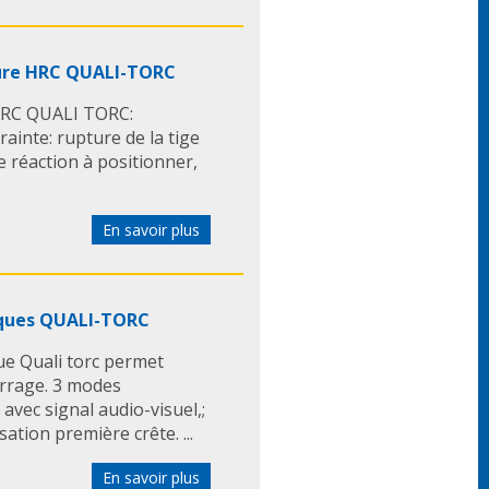
ture HRC QUALI-TORC
 HRC QUALI TORC:
ainte: rupture de la tige
e réaction à positionner,
En savoir plus
iques QUALI-TORC
e Quali torc permet
errage. 3 modes
avec signal audio-visuel,;
tion première crête. ...
En savoir plus