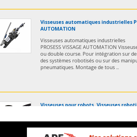
Visseuses automatiques industrielles 
AUTOMATION
Visseuses automatiques industrielles
PROSESS VISSAGE AUTOMATION Visseuse 
ou double course. Pour intégration sur de
des systèmes robotisés ou sur des manipu
pneumatiques. Montage de tous ...
Visseuses pour robots, Visseuses robot
Les Visseuses pour robots, Visseuses rob
caractéristiques suivantes: Série MRK / LB
– la visseuse pour robotique légère (LBR) 
Applications de vissage de type pick & place