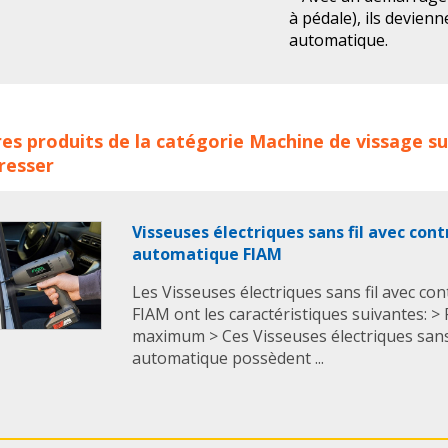
à pédale), ils devienn
automatique.
> Indispensables pou
vis identiques; peuven
systèmes de producti
èmes de Vissage automatiques avec alimentation de vis FIAM 
es produits de la catégorie
Machine de vissage
su
En savoir + :
Pour to
its :
fiam
visseuse
visseuses
visseuse automatique
vis
resser
issage
visseuse electrique
visseuses electriques
Visseuses électriques sans fil avec cont
automatique FIAM
Les Visseuses électriques sans fil avec co
FIAM ont les caractéristiques suivantes: > 
maximum > Ces Visseuses électriques sans f
automatique possèdent ...