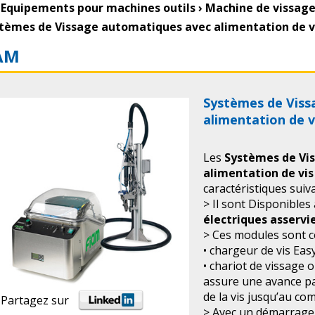
Equipements pour machines outils
›
Machine de vissag
tèmes de Vissage automatiques avec alimentation de v
AM
Systèmes de Viss
alimentation de v
Les
Systèmes de Vi
alimentation de vi
caractéristiques suiv
>
Il sont
Disponibles
électriques asserv
> Ces modules sont 
• chargeur de vis Eas
• chariot de vissage o
assure une avance par
de la vis jusqu’au co
Partagez sur
> Avec un démarrag