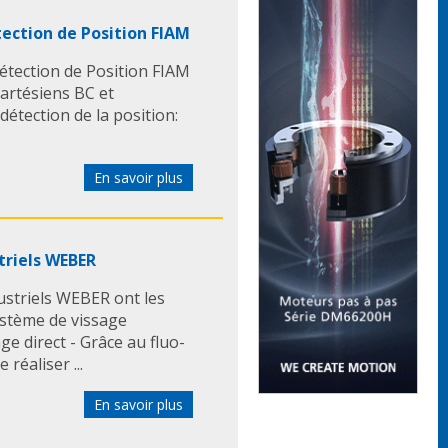
tection de Position FIAM
étection de Position FIAM
cartésiens BC et
détection de la position:
En savoir plus
triels WEBER
striels WEBER ont les
Système de vissage
e direct - Grâce au fluo-
 réaliser ...
En savoir plus