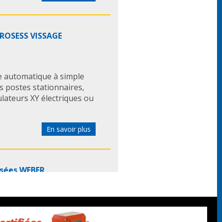
PROSESS VISSAGE
automatique à simple
s postes stationnaires,
lateurs XY électriques ou
En savoir plus
isées WEBER
otisées WEBER ont les
R SEV-P à partir de 1,5 kg
avec changeur d’outil
 ...