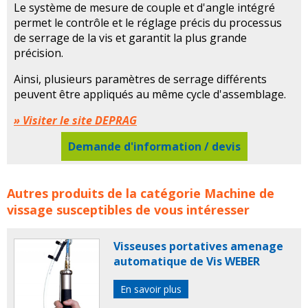
Le système de mesure de couple et d'angle intégré
permet le contrôle et le réglage précis du processus
de serrage de la vis et garantit la plus grande
précision.
Ainsi, plusieurs paramètres de serrage différents
peuvent être appliqués au même cycle d'assemblage.
» Visiter le site DEPRAG
Demande d'information / devis
Visseuses portatives industrielles DEPRAG concerne les
Autres produits de la catégorie
Machine de
familles de produits :
deprag
visseuse
visseuses
vissage
susceptibles de vous intéresser
visseuse portative
visseuses portatives
machine de
vissage
Visseuses portatives amenage
automatique de Vis WEBER
En savoir plus