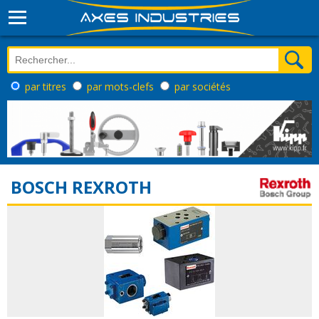
par titres
par mots-clefs
par sociétés
BOSCH REXROTH