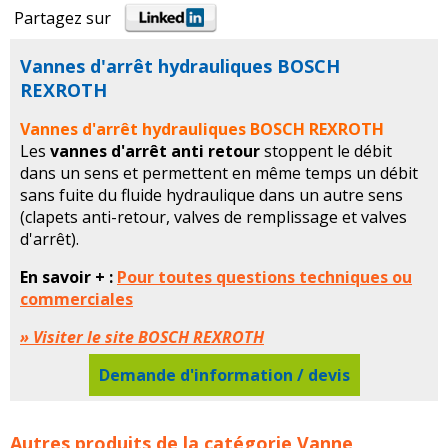
Partagez sur
Vannes d'arrêt hydrauliques BOSCH
REXROTH
Vannes d'arrêt hydrauliques BOSCH REXROTH
Les
vannes d'arrêt anti retour
stoppent le débit
dans un sens et permettent en même temps un débit
sans fuite du fluide hydraulique dans un autre sens
(clapets anti-retour, valves de remplissage et valves
d'arrêt).
En savoir + :
Pour toutes questions techniques ou
commerciales
» Visiter le site BOSCH REXROTH
Demande d'information / devis
Vannes d'arrêt hydrauliques BOSCH REXROTH concerne
Autres produits de la catégorie
Vanne