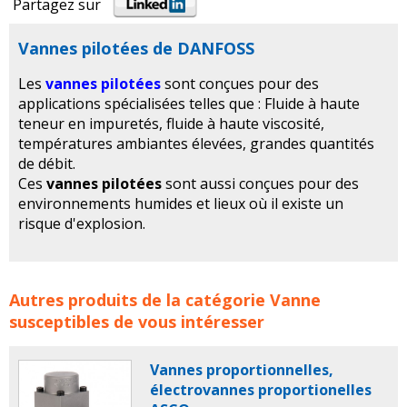
Partagez sur
Vannes pilotées de DANFOSS
Les
vannes pilotées
sont conçues pour des
applications spécialisées telles que : Fluide à haute
teneur en impuretés, fluide à haute viscosité,
températures ambiantes élevées, grandes quantités
de débit.
Ces
vannes pilotées
sont aussi conçues pour des
environnements humides et lieux où il existe un
risque d'explosion.
Vannes pilotées de DANFOSS concerne les familles de
Autres produits de la catégorie
Vanne
produits :
vanne
vannes
danfoss
vanne danfoss
susceptibles de vous intéresser
electrovanne
electrovannes
Vanne à boisseau
vanne
pilotee
Vanne de régulation
Vanne manuelle
Vanne
Vannes proportionnelles,
en acier inoxydable
Vanne 3 voies
Vanne haute
électrovannes proportionelles
pression
Vanne à bride
Vanne motorisée
Vanne à