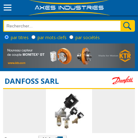
par titres
par mots-clefs
par sociétés
DANFOSS SARL