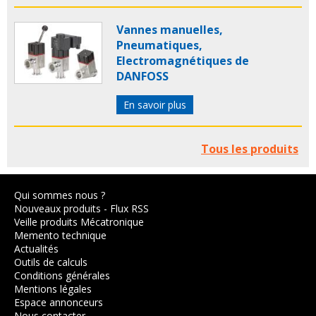
Vannes manuelles,
Pneumatiques,
Electromagnétiques de
DANFOSS
En savoir plus
Tous les produits
Qui sommes nous ?
Nouveaux produits
-
Flux RSS
Veille produits Mécatronique
Memento technique
Actualités
Outils de calculs
Conditions générales
Mentions légales
Espace annonceurs
Nous contacter