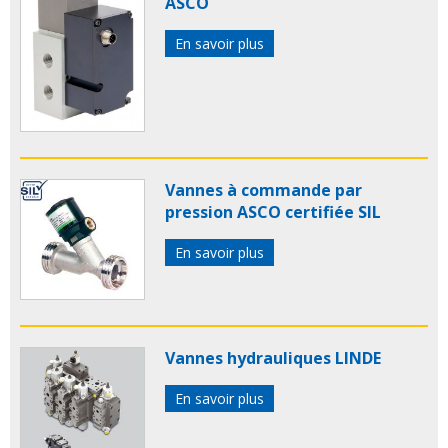
ASCO
guillotine
Vanne à opercule
Vanne à glissière
Vanne
d'arrêt
Vanne de contrôle de débit
Vanne à pointeau
En savoir plus
Vannes à commande par
pression ASCO certifiée SIL
En savoir plus
Vannes hydrauliques LINDE
En savoir plus