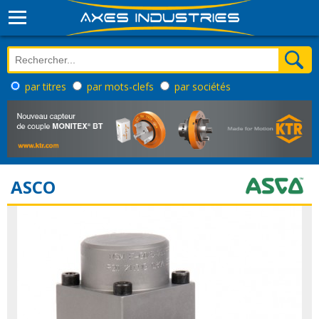
par titres
par mots-clefs
par sociétés
ASCO