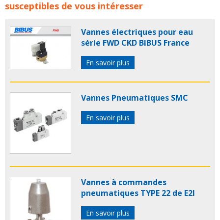
ASCO concerne les familles de produits :
asco numatics
susceptibles de vous intéresser
vanne
vannes
vanne pneumatique
vannes
pneumatiques
vanne proportionnelle
asco
Vannes électriques pour eau
instruments
vanne digitale
electrovanne
série FWD CKD BIBUS France
electrovannes
electrovanne proportionelle
electrovannes proportionelles
vannes
En savoir plus
proportionnelles
asco
asco sas
asco joucomatic
Vannes Pneumatiques SMC
En savoir plus
Vannes à commandes
pneumatiques TYPE 22 de E2I
En savoir plus