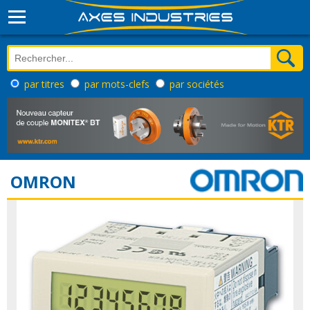
par titres
par mots-clefs
par sociétés
OMRON