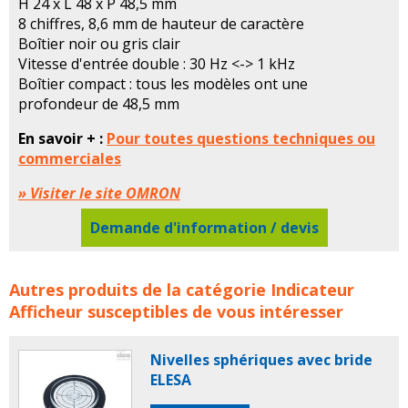
H 24 x L 48 x P 48,5 mm
8 chiffres, 8,6 mm de hauteur de caractère
Boîtier noir ou gris clair
Vitesse d'entrée double : 30 Hz <-> 1 kHz
Boîtier compact : tous les modèles ont une
profondeur de 48,5 mm
En savoir + :
Pour toutes questions techniques ou
commerciales
» Visiter le site OMRON
Demande d'information / devis
Compteurs industriels OMRON concerne les familles de
Autres produits de la catégorie
Indicateur
produits :
omron
indicateur afficheur
compteur
Afficheur
susceptibles de vous intéresser
compteurs
indicateur
indicateurs
afficheur
afficheurs
Nivelles sphériques avec bride
ELESA