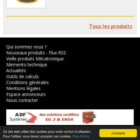
Tous les produits
Qui sommes nous ?
Nouveaux produits
-
Flux RSS
Veille produits Mécatronique
Memento technique
Actualités
Outils de calculs
Conditions générales
Mentions légales
Espace annonceurs
Nous contacter
Ce site web utilise des cookies pour votre confort d'utilisation.
J'accepte
© 2003-2026,
Axes Industries
.
Pour l'utiliser, vous devez accepter ces cookies.
Plus d'infos