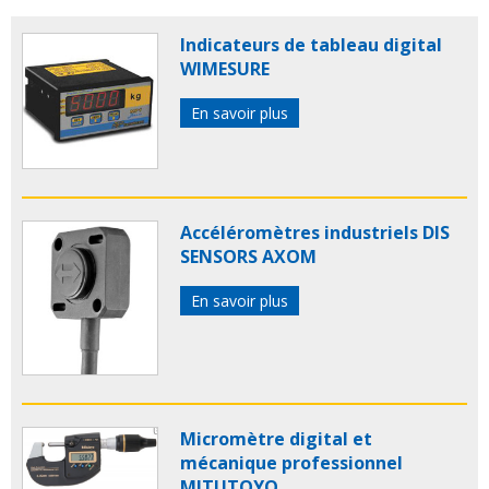
comparateurs
comparateur digital
comparateurs
digitaux
comparateur electronique
comparateurs
Indicateurs de tableau digital
electroniques
comparateur numerique
WIMESURE
comparateurs numeriques
comparateur metrologie
comparateurs metrologie
indicateur afficheur
En savoir plus
Accéléromètres industriels DIS
SENSORS AXOM
En savoir plus
Micromètre digital et
mécanique professionnel
MITUTOYO