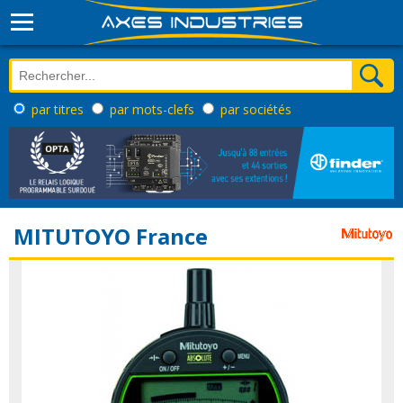
par titres
par mots-clefs
par sociétés
MITUTOYO France