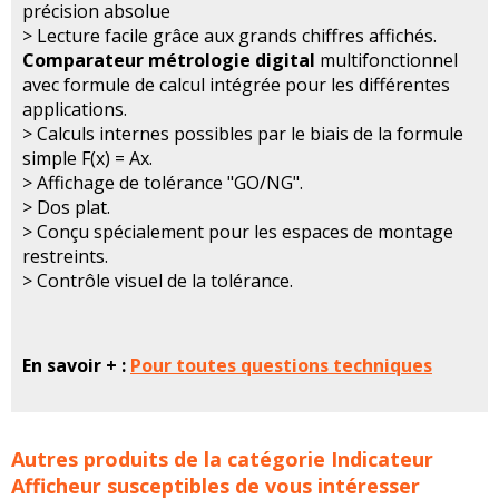
précision absolue
> Lecture facile grâce aux grands chiffres affichés.
Comparateur métrologie digital
multifonctionnel
avec formule de calcul intégrée pour les différentes
applications.
> Calculs internes possibles par le biais de la formule
simple F(x) = Ax.
> Affichage de tolérance "GO/NG".
> Dos plat.
> Conçu spécialement pour les espaces de montage
restreints.
> Contrôle visuel de la tolérance.
En savoir + :
Pour toutes questions techniques
Comparateur métrologie digital MITUTOYO concerne les
Autres produits de la catégorie
Indicateur
familles de produits :
mitutoyo
comparateur
Afficheur
susceptibles de vous intéresser