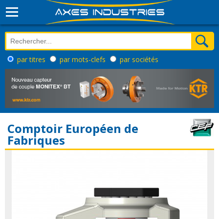
par titres
par mots-clefs
par sociétés
Comptoir Européen de
Fabriques