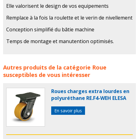
Elle valorisent le design de vos equipements
Remplace à la fois la roulette et le verin de nivellement
Conception simplifié du bâtie machine
Temps de montage et manutention optimisés.
Roue Roulettes NIVELCASTER CEF POLYMERES concerne
Autres produits de la catégorie
Roue
les familles de produits :
roue
roues
roulette
roulettes
susceptibles de vous intéresser
cef
cef polymeres
Roues charges extra lourdes en
polyuréthane RE.F4-WEH ELESA
En savoir plus