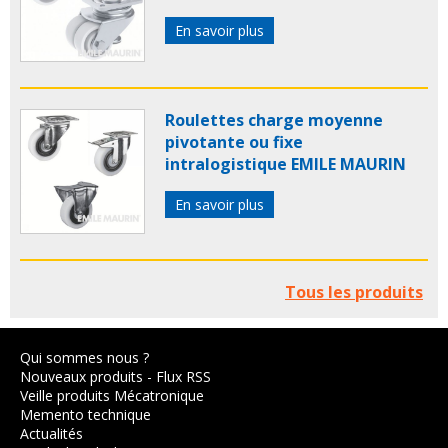
En savoir plus
Roulettes charge moyenne
pivotante ou fixe
intralogistique EMILE MAURIN
En savoir plus
Tous les produits
Qui sommes nous ?
Nouveaux produits
-
Flux RSS
Veille produits Mécatronique
Memento technique
Actualités