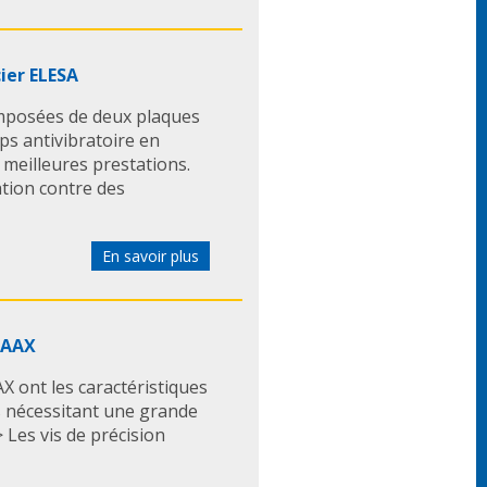
ier ELESA
omposées de deux plaques
rps antivibratoire en
meilleures prestations.
ation contre des
En savoir plus
APAAX
X ont les caractéristiques
s nécessitant une grande
> Les vis de précision