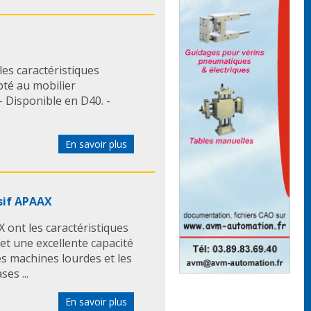
es caractéristiques
pté au mobilier
- Disponible en D40. -
En savoir plus
sif APAAX
 ont les caractéristiques
 et une excellente capacité
es machines lourdes et les
es ...
En savoir plus