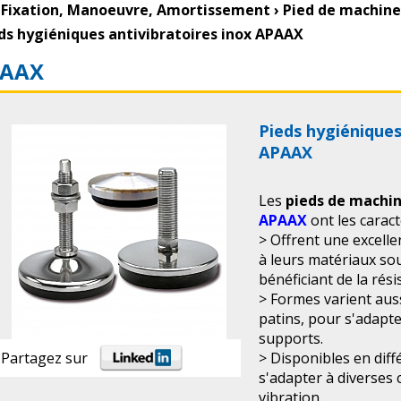
Fixation, Manoeuvre, Amortissement
›
Pied de machine
ds hygiéniques antivibratoires inox APAAX
AAX
Pieds hygiéniques
APAAX
Les
pieds de machin
APAAX
ont les caract
> Offrent une excelle
à leurs matériaux so
bénéficiant de la rési
> Formes varient auss
patins, pour s'adapte
supports.
> Disponibles en dif
Partagez sur
s'adapter à diverses
vibration.