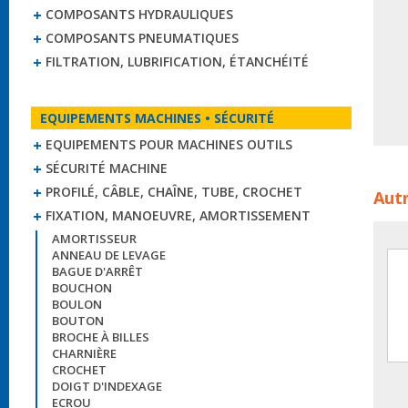
COMPOSANTS HYDRAULIQUES
COMPOSANTS PNEUMATIQUES
FILTRATION, LUBRIFICATION, ÉTANCHÉITÉ
EQUIPEMENTS MACHINES • SÉCURITÉ
EQUIPEMENTS POUR MACHINES OUTILS
SÉCURITÉ MACHINE
Pieds
PROFILÉ, CÂBLE, CHAÎNE, TUBE, CROCHET
Autr
emb
FIXATION, MANOEUVRE, AMORTISSEMENT
sile
AMORTISSEUR
ANNEAU DE LEVAGE
BAGUE D'ARRÊT
BOUCHON
BOULON
BOUTON
BROCHE À BILLES
CHARNIÈRE
CROCHET
DOIGT D'INDEXAGE
ECROU