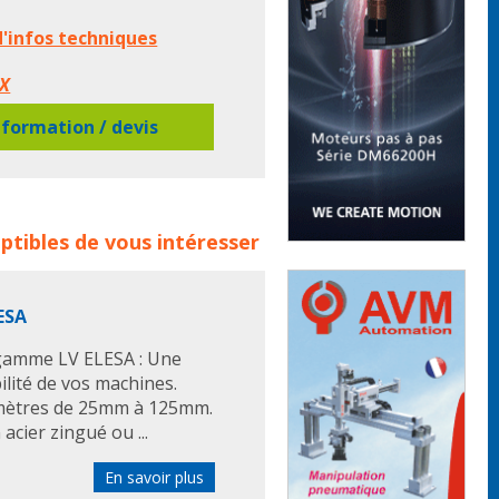
d'infos techniques
AX
formation / devis
es de produits :
apaax
embase
ptibles de vous intéresser
ieds machines
silentbloc
ESA
 gamme LV ELESA : Une
lité de vos machines.
iamètres de 25mm à 125mm.
acier zingué ou ...
En savoir plus