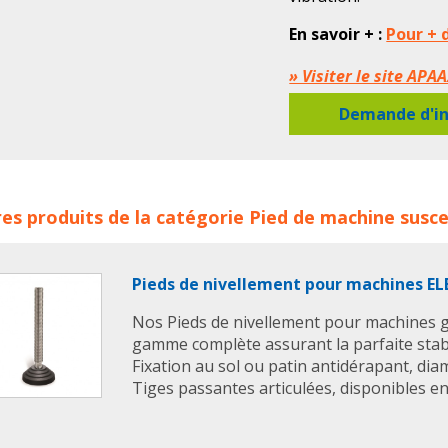
En savoir + :
Pour + 
» Visiter le site APA
Demande d'in
 hygiéniques antivibratoires inox APAAX concerne les famill
es produits de la catégorie
Pied de machine
susce
ases
pied de machine
pieds de machines
pied machine
p
ntblocs
Pieds de nivellement pour machines EL
Nos Pieds de nivellement pour machines
gamme complète assurant la parfaite stabi
Fixation au sol ou patin antidérapant, d
Tiges passantes articulées, disponibles en 