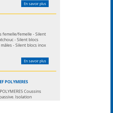
En savoir plus
 femelle/femelle - Silent
tchouc - Silent blocs
mâles - Silent blocs inox
En savoir plus
CEF POLYMERES
EF POLYMERES Coussins
passive. Isolation
 l'équipement suspendu.
nce propre 0,8 - 5 Hz.