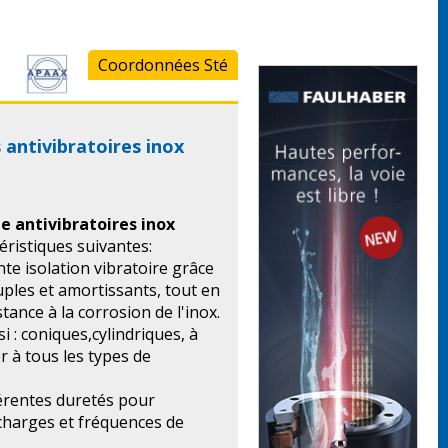
Coordonnées Sté
 antivibratoires inox
e antivibratoires inox
éristiques suivantes:
nte isolation vibratoire grâce
uples et amortissants, tout en
stance à la corrosion de l'inox.
i : coniques,cylindriques, à
r à tous les types de
férentes duretés pour
 charges et fréquences de