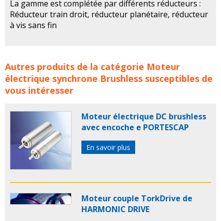
La gamme est complétée par différents réducteurs :
Réducteur train droit, réducteur planétaire, réducteur
à vis sans fin
Moteurs Brushless à rotor intérieur ou extérieur EBM
Autres produits de la catégorie
Moteur
PAPST concerne les familles de produits :
ebm papst
électrique synchrone Brushless
susceptibles de
MOTEUR BRUSHLESS
MOTEURS BRUSHLESS
moteur
vous intéresser
moteurs
le moteur brushless
micro moteur brushless
moteur synchrone brusless
moteur electrique
Moteur électrique DC brushless
brushless
servomoteur bruschless
servomoteur
avec encoche e PORTESCAP
brusless
moteur electrique synchrone brushless
moteur electrique
moteurs electriques
moteur
En savoir plus
électrique
moteurs électriques
moteur brushless
moteurs brushless
Moteur couple TorkDrive de
HARMONIC DRIVE