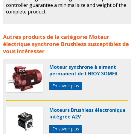
controller guarantee a minimal size and weight of the
complete product.
Moteur électrique synchrone à aimant permanent de
Autres produits de la catégorie
Moteur
CPM concerne les familles de produits :
MOTEUR
électrique synchrone Brushless
susceptibles de
BRUSHLESS
MOTEURS BRUSHLESS
moteur
moteurs
le
vous intéresser
moteur
brushless
micro moteur
moteur synchrone
brusless
moteur electrique brushless
servomoteur
Moteur synchrone à aimant
bruschless
servomoteur
moteur electrique
permanent de LEROY SOMER
synchrone brushless
moteur electrique
moteurs
electriques
moteur électrique
moteurs électriques
En savoir plus
cpm
Moteurs Brushless électronique
intégrée A2V
En savoir plus