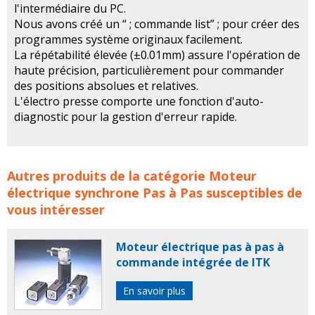
l'intermédiaire du PC.
Nous avons créé un “ ; commande list” ; pour créer des
programmes système originaux facilement.
La répétabilité élevée (±0.01mm) assure l'opération de
haute précision, particulièrement pour commander
des positions absolues et relatives.
L'électro presse comporte une fonction d'auto-
diagnostic pour la gestion d'erreur rapide.
Moteur électrique pas à pas de JANOME concerne les
Autres produits de la catégorie
Moteur
familles de produits :
MOTEUR PAS A PAS
MOTEURS PAS
électrique synchrone Pas à Pas
susceptibles de
A PAS
moteur
moteurs
moteur electrique synchrone
vous intéresser
moteurs electriques synchrones
moteur industriel
moteur electriqe synchrone pas a pas
moteur
Moteur électrique pas à pas à
electrique
moteur électrique
moteurs electriques
commande intégrée de ITK
moteurs électriques
moteur a pas
pas a pas moteur
moteur pas
le moteur pas a pas
moteur pas a pas
En savoir plus
unipolaire
moteur pas a pas bipolaire
janome