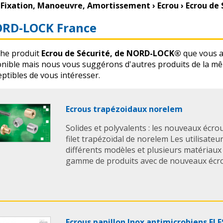
Fixation, Manoeuvre, Amortissement
›
Ecrou
›
Ecrou de
RD-LOCK France
che produit
Ecrou de Sécurité, de NORD-LOCK®
que vous a
onible mais nous vous suggérons d'autres produits de la m
ptibles de vous intéresser.
Ecrous trapézoidaux norelem
Solides et polyvalents : les nouveaux écro
filet trapézoïdal de norelem Les utilisateu
différents modèles et plusieurs matériaux
gamme de produits avec de nouveaux écrous
Ecrous papillon Inox antimicrobiens EL