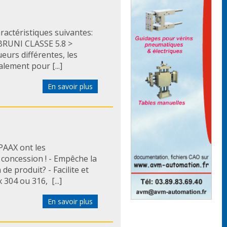
ractéristiques suivantes:
UNI CLASSE 5.8 >
eurs différentes, les
alement pour [...]
En savoir plus
PAAX ont les
 concession ! - Empêche la
e produit? - Facilite et
304 ou 316, [...]
En savoir plus