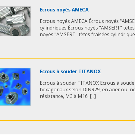
Ecrous noyés AMECA
Ecrous noyés AMECA Écrous noyés "AMSER
cylindriques Écrous noyés "AMSERT" têtes
noyés "AMSERT" têtes fraisées cylindriques
Ecrous à souder TITANOX
Ecrous à souder TITANOX Ecrous à souder
hexagonaux selon DIN929, en acier ou Ino
résistance, M3 à M16. [...]