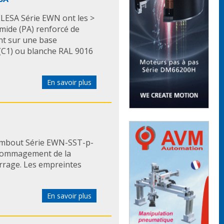
ELESA Série EWN ont les >
mide (PA) renforcé de
ent sur une base
 (C1) ou blanche RAL 9016
En savoir plus
 embout Série EWN-SST-p-
ndommagement de la
errage. Les empreintes
En savoir plus