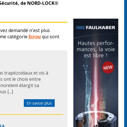
 Sécurité, de NORD-LOCK®
vez demandé n'est plus
ême catégorie
Ecrou
qui sont
us trapézoïdaux et vis à
rs ont le choix entre
 norelem élargit sa
 [...]
En savoir plus
ESA