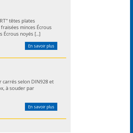
T" têtes plates
 fraisées minces Écrous
 Écrous noyés [...]
En savoir plus
 carrés selon DIN928 et
x, à souder par
En savoir plus