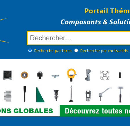
Portail Thém
Composants & Soluti
Recherche
par titres
Recherche
par mots-clefs