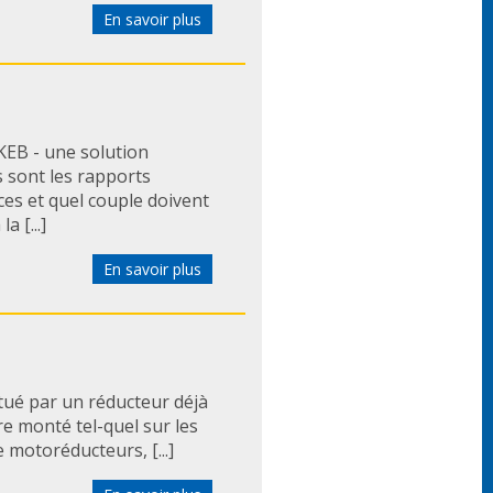
En savoir plus
EB - une solution
s sont les rapports
es et quel couple doivent
a [...]
En savoir plus
ué par un réducteur déjà
re monté tel-quel sur les
e motoréducteurs, [...]