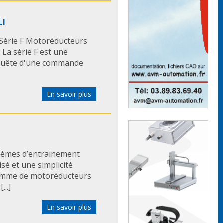
LI
Série F Motoréducteurs
 La série F est une
n quête d'une commande
En savoir plus
èmes d’entrainement
sé et une simplicité
 gamme de motoréducteurs
...]
En savoir plus