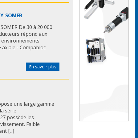
ROY-SOMER
-SOMER De 30 à 20 000
ducteurs répond aux
es environnements
e axiale - Compabloc
En savoir plus
opose une large gamme
a série
7 possède les
rvissement, Faible
t [...]