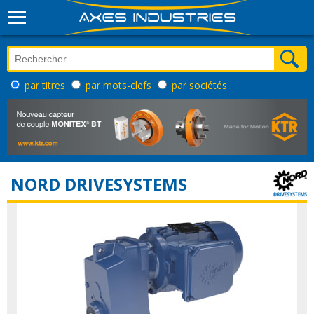
par titres
par mots-clefs
par sociétés
NORD DRIVESYSTEMS