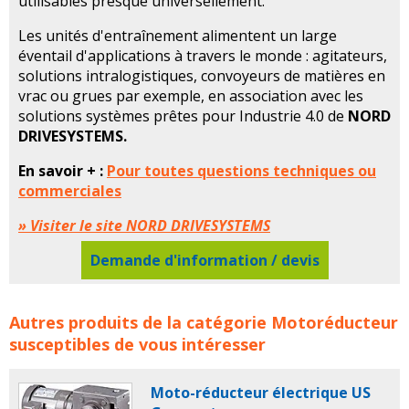
utilisables presque universellement.
Les unités d'entraînement alimentent un large
éventail d'applications à travers le monde : agitateurs,
solutions intralogistiques, convoyeurs de matières en
vrac ou grues par exemple, en association avec les
solutions systèmes prêtes pour Industrie 4.0 de
NORD
DRIVESYSTEMS.
En savoir + :
Pour toutes questions techniques ou
commerciales
» Visiter le site NORD DRIVESYSTEMS
Demande d'information / devis
Motoréducteurs à arbres parallèles NORD
Autres produits de la catégorie
Motoréducteur
DRIVESYSTEMS concerne les familles de produits :
nord
susceptibles de vous intéresser
nord drivesystems
motoreducteur
motoreducteurs
reducteur
reducteurs
moteur
moteurs
Moto-réducteur électrique US