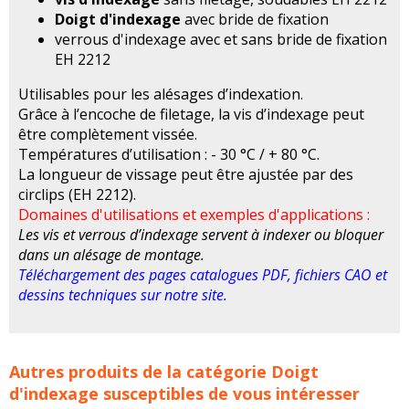
Doigt d'indexage
avec bride de fixation
verrous d'indexage avec et sans bride de fixation
EH 2212
Utilisables pour les alésages d’indexation.
Grâce à l’encoche de filetage, la vis d’indexage peut
être complètement vissée.
Températures d’utilisation : - 30 °C / + 80 °C.
La longueur de vissage peut être ajustée par des
circlips (EH 2212).
Domaines d'utilisations et exemples d'applications :
Les vis et verrous d’indexage servent à indexer ou bloquer
dans un alésage de montage.
Téléchargement des pages catalogues PDF, fichiers CAO et
dessins techniques sur notre site.
Doigts d'indexage, Vis d'indexage ENOMAX SUPRATEC
Autres produits de la catégorie
Doigt
concerne les familles de produits :
enomax
vis
indexage
d'indexage
susceptibles de vous intéresser