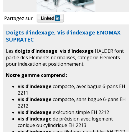
Partagez sur
Doigts d'indexage, Vis d'indexage ENOMAX
SUPRATEC
Les
doigts d'indexage
,
vis d'indexage
HALDER font
partie des Éléments normalisés, catégorie Éléments
pour indexation et positionnement.
Notre gamme comprend :
vis d'indexage
compacte, avec bague 6-pans EH
2211
vis d'indexage
compacte, sans bague 6-pans EH
2212
vis d'indexage
exécution simple EH 2212
vis d'indexage
de précision avec logement
conique ou cylindrique EH 2213
vis d'indexage
sans filetage, soudables EH 2212