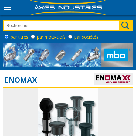
par titres
par mots-clefs
par sociétés
ENOMAX