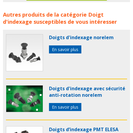
Doigt d'indexage avec anneau de traction EMILE
Autres produits de la catégorie
Doigt
MAURIN concerne les familles de produits :
indexage
d'indexage
susceptibles de vous intéresser
doigt d indexage
doigts d indexage
doigt indexage
doigts indexage
emile maurin
Doigts d'indexage norelem
En savoir plus
Doigts d'indexage avec sécurité
anti-rotation norelem
En savoir plus
Doigts d’indexage PMT ELESA