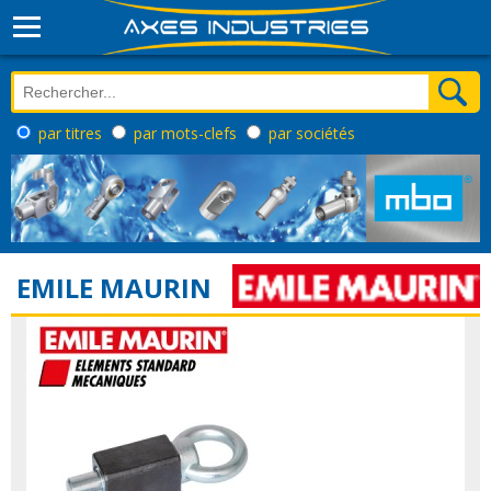
par titres
par mots-clefs
par sociétés
EMILE MAURIN