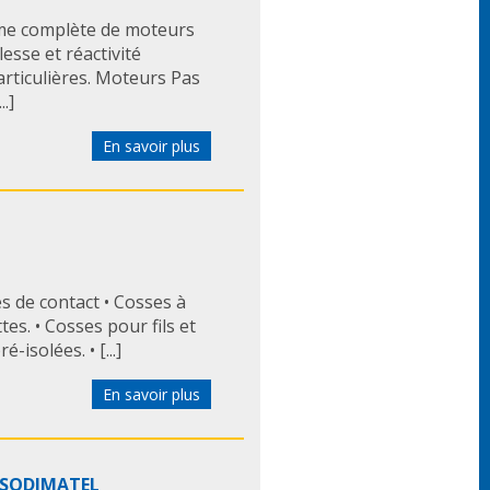
e complète de moteurs
esse et réactivité
articulières. Moteurs Pas
.]
En savoir plus
s de contact • Cosses à
tes. • Cosses pour fils et
-isolées. • [...]
En savoir plus
s SODIMATEL