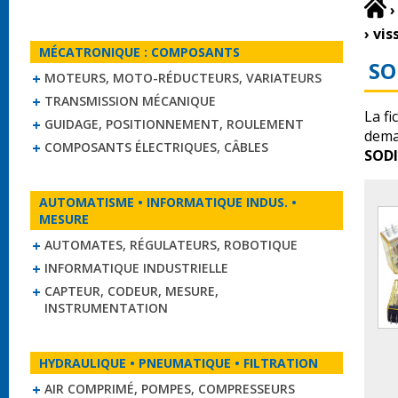
›
›
vis
MÉCATRONIQUE : COMPOSANTS
SO
MOTEURS, MOTO-RÉDUCTEURS, VARIATEURS
TRANSMISSION MÉCANIQUE
La fi
GUIDAGE, POSITIONNEMENT, ROULEMENT
dema
COMPOSANTS ÉLECTRIQUES, CÂBLES
SOD
AUTOMATISME • INFORMATIQUE INDUS. •
MESURE
AUTOMATES, RÉGULATEURS, ROBOTIQUE
INFORMATIQUE INDUSTRIELLE
CAPTEUR, CODEUR, MESURE,
INSTRUMENTATION
HYDRAULIQUE • PNEUMATIQUE • FILTRATION
AIR COMPRIMÉ, POMPES, COMPRESSEURS