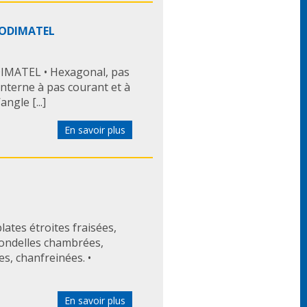
 SODIMATEL
ODIMATEL • Hexagonal, pas
e interne à pas courant et à
ngle [...]
En savoir plus
ates étroites fraisées,
 Rondelles chambrées,
es, chanfreinées. •
En savoir plus