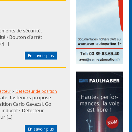
ments de sécurité,
ité • Bouton d'arrêt
[...]
En savoir plus
›
ecteur
Détecteur de position
atel fasteners propose
ition Carlo Gavazzi, Go
inductif • Détecteur
 [...]
En savoir plus