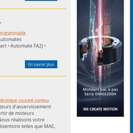
L
programmable
Automates
rt • Automate FA2J •
En savoir plus
lectrique courant continu
eurs d'asservissement
rtir de moteurs
Nous réalisons votre
ésentons telles que MAE,