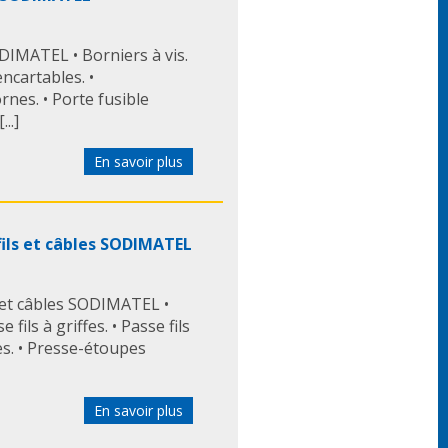
DIMATEL • Borniers à vis.
ncartables. •
rnes. • Porte fusible
..]
En savoir plus
 fils et câbles SODIMATEL
s et câbles SODIMATEL •
 fils à griffes. • Passe fils
es. • Presse-étoupes
En savoir plus