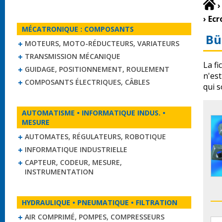
›
›
Ecr
MÉCATRONIQUE : COMPOSANTS
Bü
MOTEURS, MOTO-RÉDUCTEURS, VARIATEURS
TRANSMISSION MÉCANIQUE
La fi
GUIDAGE, POSITIONNEMENT, ROULEMENT
n'es
COMPOSANTS ÉLECTRIQUES, CÂBLES
qui s
AUTOMATISME • INFORMATIQUE INDUS. •
MESURE
AUTOMATES, RÉGULATEURS, ROBOTIQUE
INFORMATIQUE INDUSTRIELLE
CAPTEUR, CODEUR, MESURE,
INSTRUMENTATION
HYDRAULIQUE • PNEUMATIQUE • FILTRATION
AIR COMPRIMÉ, POMPES, COMPRESSEURS