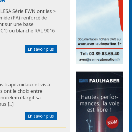
ELESA Série EWN ont les >
mide (PA) renforcé de
ent sur une base
 (C1) ou blanche RAL 9016
En savoir plus
us trapézoïdaux et vis à
rs ont le choix entre
 norelem élargit sa
 [...]
En savoir plus