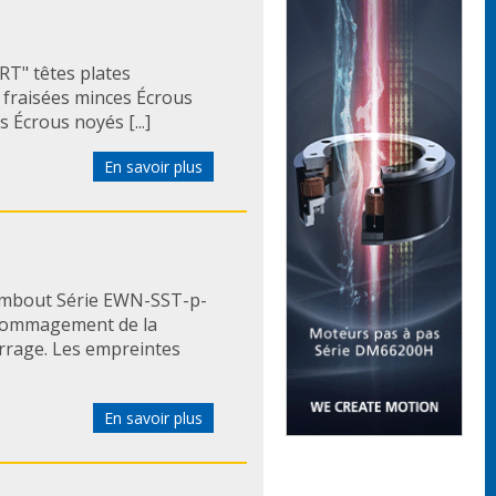
T" têtes plates
 fraisées minces Écrous
 Écrous noyés [...]
En savoir plus
 embout Série EWN-SST-p-
ndommagement de la
errage. Les empreintes
En savoir plus