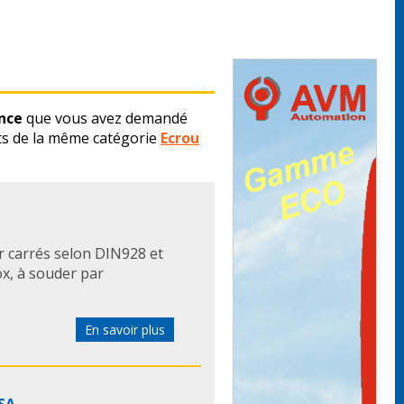
nce
que vous avez demandé
ts de la même catégorie
Ecrou
 carrés selon DIN928 et
x, à souder par
En savoir plus
ESA