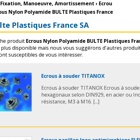
Fixation, Manoeuvre, Amortissement
›
Ecrou
ous Nylon Polyamide BULTE Plastiques France
lte Plastiques France SA
che produit
Ecrous Nylon Polyamide BULTE Plastiques Fra
t plus disponible mais nous vous suggérons d'autres produi
ont susceptibles de vous intéresser.
Ecrous à souder TITANOX
Ecrous à souder TITANOX Ecrous à souder
hexagonaux selon DIN929, en acier ou Ino
résistance, M3 à M16. [...]
Ecrous papillon Inox antimicrobiens EL