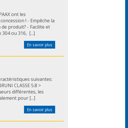
PAAX ont les
 concession ! - Empêche la
e produit? - Facilite et
304 ou 316, [...]
En savoir plus
ractéristiques suivantes:
UNI CLASSE 5.8 >
eurs différentes, les
alement pour [...]
En savoir plus