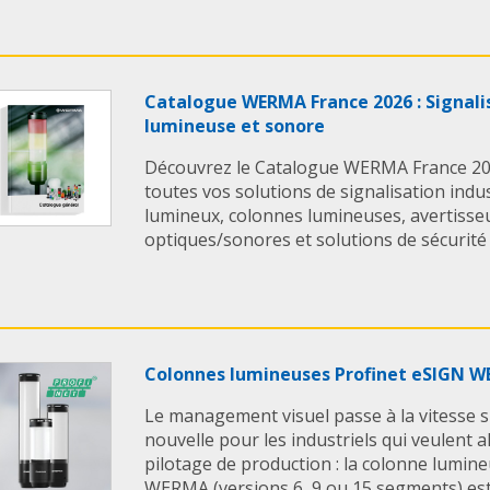
pour une réactivité 
Avantages techniques
• Résistance extrême
industriels exigeants
Catalogue WERMA France 2026 : Signalis
• Compatibilité
IO-Li
lumineuse et sonore
l’intégration dans l’i
Découvrez le Catalogue WERMA France 202
connectés
toutes vos solutions de signalisation indus
• Installation facile 
lumineux, colonnes lumineuses, avertiss
ou modernisation de 
optiques/sonores et solutions de sécurité po
• Gestion visuelle ce
efficace entre postes
superviseur
La colonne lumineus
solution idéale pour a
Colonnes lumineuses Profinet eSIGN 
sécurité et la visibili
simplifiant le manag
Le management visuel passe à la vitesse
production.
nouvelle pour les industriels qui veulent al
pilotage de production : la colonne lumin
En savoir + :
Plus d'i
WERMA (versions 6, 9 ou 15 segments) est