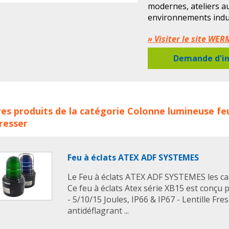
modernes, ateliers a
environnements indus
Grâce à sa concepti
» Visiter le site WE
garantit fiabilité et
Demande d'in
conditions les plus dif
Une signalisation LED
adaptable
nnes Lumineuses industrielles eSIGN WERMA concerne les fa
La eSIGN allie perfor
es produits de la catégorie
Colonne lumineuse fe
nne lumineuse feu
colonne lumineuse
colonnes lumineu
industrielle :
resser
• Indice de protection
aux nettoyages haute
• Certification UL Typ
Feu à éclats ATEX ADF SYSTEMES
UV et environnement
• Alimentation 24 VDC
Le Feu à éclats ATEX ADF SYSTEMES les car
TOR
ou
IO-Link
, pou
Ce feu à éclats Atex série XB15 est conçu p
les systèmes d’autom
- 5/10/15 Joules, IP66 & IP67 - Lentille Fre
• Design compact et 
antidéflagrant ...
machines, cellules ro