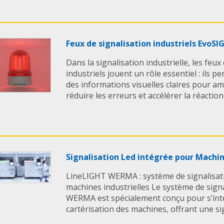
contrôle
Fonctionnalités ava
visuel
Feux de signalisation industriels Evo
La colonne lumineu
Dans la signalisation industrielle, les feux
signalisation industr
industriels jouent un rôle essentiel : ils 
communication rapide
des informations visuelles claires pour amé
machine :
réduire les erreurs et accélérer la réaction 
• Signalisation dyna
d’urgence, progressio
alertes personnalisé
• Affichage multi-coul
nombre et des teintes
• Mode Autoscale : 
Signalisation Led intégrée pour Mach
une visibilité maxima
• Affichage de niveau 
LineLIGHT WERMA : système de signalisat
pour visualiser rempli
machines industrielles Le système de sign
• Commande individue
WERMA est spécialement conçu pour s’int
personnalisée selon 
cartérisation des machines, offrant une sign
• Lisibilité accrue : si