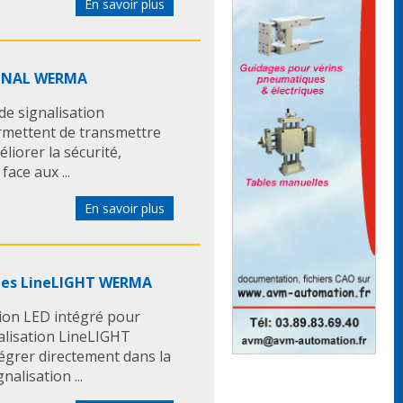
En savoir plus
ncées pour le management
SIGNAL WERMA
se
eSIGN
WERMA
offre une
 de signalisation
ielle avancée pour une
permettent de transmettre
 et efficace des états
liorer la sécurité,
face aux ...
mique : tempo, niveau
n d’un cycle, remplissage,
En savoir plus
es
eur adaptatif : choix du
 à afficher
ajustement automatique pour
ines LineLIGHT WERMA
le, même à distance
variable : de
0 à 100 %
, idéal
ion LED intégré pour
ssages, délais ou KPI...
alisation LineLIGHT
lle : configuration
égrer directement dans la
les besoins spécifiques
alisation ...
gnal clair, impact visuel fort