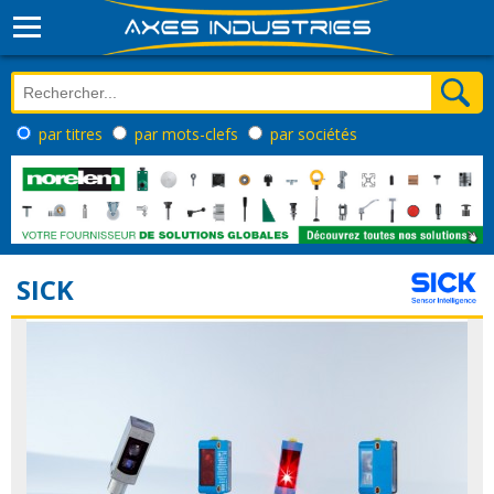
par titres
par mots-clefs
par sociétés
SICK