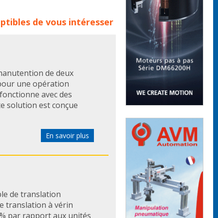
ts :
ECMU CSR
ecmu
GUIDAGE
ptibles de vous intéresser
ques
guidages lineaires
es
guidage marmotion
e
guidages billes
 manutention de deux
pour une opération
fonctionne avec des
e solution est conçue
En savoir plus
le de translation
e translation à vérin
0% par rapport aux unités