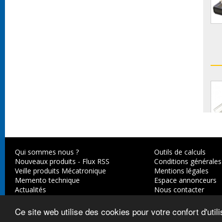
Qui sommes nous ?
Outils de calculs
Nouveaux produits
-
Flux RSS
Conditions générales
Veille produits Mécatronique
Mentions légales
Memento technique
Espace annonceurs
Actualités
Nous contacter
Ce site web utilise des cookies pour votre confort d'util
© 2003-2026,
Axes Industries
.