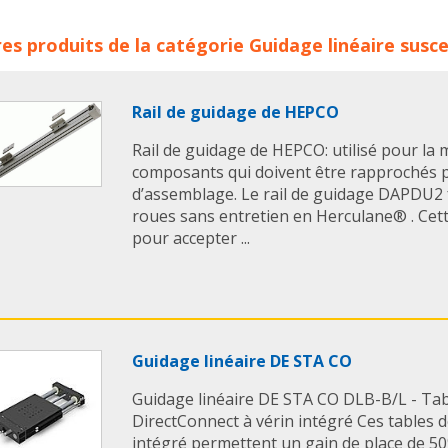
ages à billes Mahr ECMU CSR concerne les familles de produi
es produits de la catégorie
Guidage linéaire
susce
R
mahr
guidage
guidage lineaire
fourrure billes plasti
rure cage laiton
fourrure billes plastique
guidage a bill
age a bille
guidage a billes
guidages a billes
guidage bill
Rail de guidage de HEPCO
Rail de guidage de HEPCO: utilisé pour la
composants qui doivent être rapprochés 
d’assemblage. Le rail de guidage DAPDU2 
roues sans entretien en Herculane® . Cett
pour accepter ...
Guidage linéaire DE STA CO
Guidage linéaire DE STA CO DLB-B/L - Tab
DirectConnect à vérin intégré Ces tables d
intégré permettent un gain de place de 5