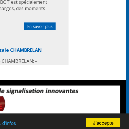
ROBOT est spécialement
 charges, des moments
En savoir plus
totale CHAMBRELAN
ale CHAMBRELAN: -
nt un développement total,
lément d'extension. - Plus
En savoir plus
J'accepte
 d'infos
LÉMENTS DE GUIDAGE ECO-