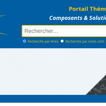
Portail Thém
Composants & Soluti
Recherche
par titres
Recherche
par mots-clefs