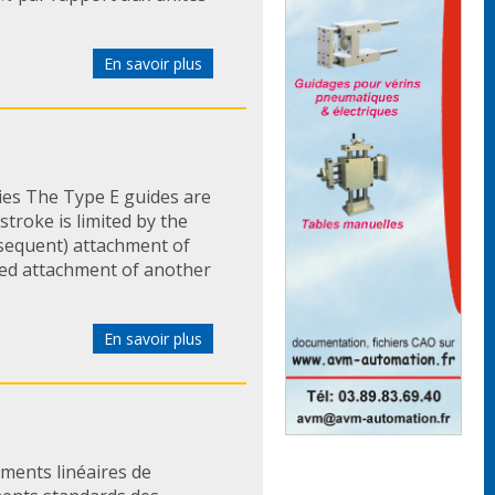
En savoir plus
ries The Type E guides are
stroke is limited by the
bsequent) attachment of
zed attachment of another
En savoir plus
ments linéaires de