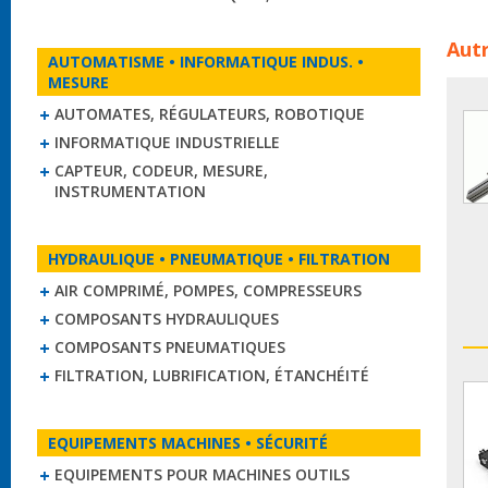
Guid
Autr
MAH
AUTOMATISME • INFORMATIQUE INDUS. •
four
MESURE
guid
AUTOMATES, RÉGULATEURS, ROBOTIQUE
INFORMATIQUE INDUSTRIELLE
CAPTEUR, CODEUR, MESURE,
INSTRUMENTATION
HYDRAULIQUE • PNEUMATIQUE • FILTRATION
AIR COMPRIMÉ, POMPES, COMPRESSEURS
COMPOSANTS HYDRAULIQUES
COMPOSANTS PNEUMATIQUES
FILTRATION, LUBRIFICATION, ÉTANCHÉITÉ
EQUIPEMENTS MACHINES • SÉCURITÉ
EQUIPEMENTS POUR MACHINES OUTILS