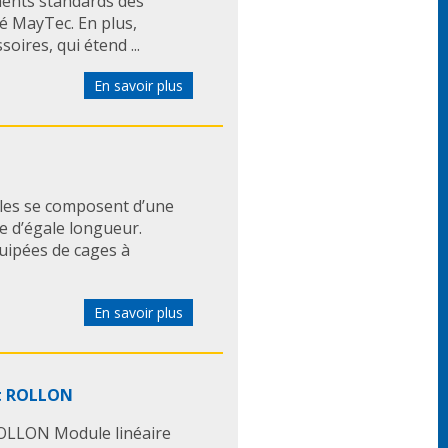
ents standards des
lé MayTec. En plus,
ires, qui étend ...
En savoir plus
Elles se composent d’une
re d’égale longueur.
quipées de cages à
En savoir plus
ot ROLLON
ROLLON Module linéaire