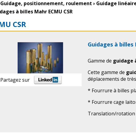
Guidage, positionnement, roulement
›
Guidage linéair
dages à billes Mahr ECMU CSR
MU CSR
Guidages à bille
Gamme de
guidage 
Cette gamme de
guid
déplacements de très
Partagez sur
* Fourrure à billes pla
* Fourrure cage laiton
Translation/rotation 