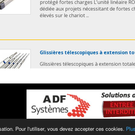
protégé fortes charges L’unité linéaire 
dédiée aux projets nécessitant de fortes
élevés sur le chariot ...
Glissières télescopiques à extension 
Glissières télescopiques à extension tot
Glissière télescopique à 3 éléments offra
l'élement inter-médiaire assurant le comp
de 21 modèles ...
Colonnes de guidage ECO-Line FIBRO
isation. Pour l'utiliser, vous devez accepter ces cookies.
Plus
Colonnes de guidage ECO-Line FIBRO É