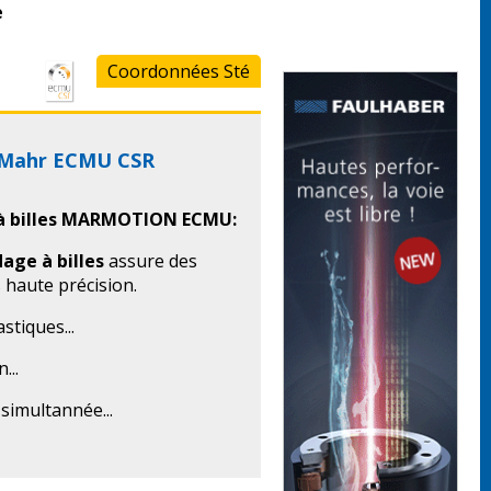
e
Coordonnées Sté
s Mahr ECMU CSR
à billes MARMOTION ECMU:
age à billes
assure des
 haute précision.
stiques...
...
simultannée...