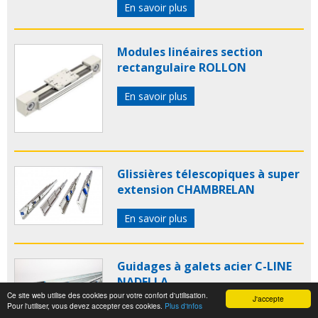
En savoir plus
Modules linéaires section
rectangulaire ROLLON
En savoir plus
Glissières télescopiques à super
extension CHAMBRELAN
En savoir plus
Guidages à galets acier C-LINE
NADELLA
Ce site web utilise des cookies pour votre confort d'utilisation.
J'accepte
Pour l'utiliser, vous devez accepter ces cookies.
Plus d'infos
En savoir plus