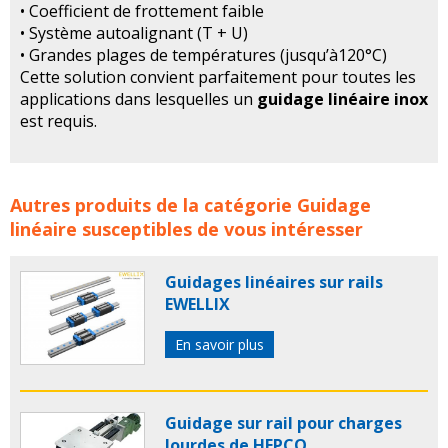
• Coefficient de frottement faible
• Système autoalignant (T + U)
• Grandes plages de températures (jusqu’à120°C)
Cette solution convient parfaitement pour toutes les
applications dans lesquelles un
guidage linéaire inox
est requis.
Guidages linéaires à galets Inox ROLLON concerne les
Autres produits de la catégorie
Guidage
familles de produits :
guidage lineaire
guidages
linéaire
susceptibles de vous intéresser
lineaires
axe
axes
axe lineaire
axes lineaires
rollon
guidage lineaire rollon
rollon guidage
rail rollon
Guidages linéaires sur rails
unite lineaire
unites lineaires
guidage
guidages
EWELLIX
En savoir plus
Guidage sur rail pour charges
lourdes de HEPCO