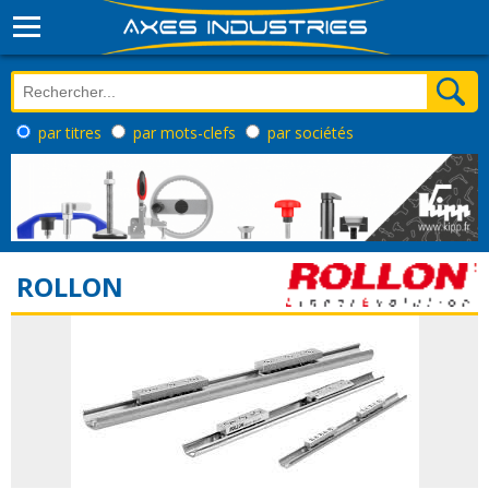
par titres
par mots-clefs
par sociétés
ROLLON