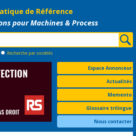
atique de Référence
ons pour Machines & Process
Recherche
par sociétés
Espace Annonceur
Actualités
Memento
Glossaire trilingue
Nous contacter