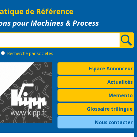
atique de Référence
ons pour Machines & Process
Recherche
par sociétés
Espace Annonceur
Actualités
Memento
Glossaire trilingue
Nous contacter