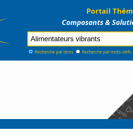
Portail Thém
Composants & Soluti
Recherche
par titres
Recherche
par mots-clefs