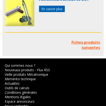
En savoir plus
Fiches produits
suivantes
Qui sommes nous ?
Nouveaux produits
-
Flux RSS
Veille produits Mécatronique
Memento technique
Actualités
Outils de calculs
Conditions générales
Mentions légales
Espace annonceurs
Nous contacter