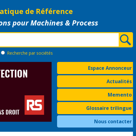
atique de Référence
ons pour Machines & Process
Recherche
par sociétés
Espace Annonceur
Actualités
Memento
Glossaire trilingue
Nous contacter