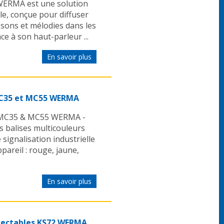
 WERMA est une solution
le, conçue pour diffuser
sons et mélodies dans les
e à son haut-parleur ...
En savoir plus
MC35 et MC55 WERMA
s MC35 & MC55 WERMA -
s balises multicouleurs
ignalisation industrielle
areil : rouge, jaune,
En savoir plus
nnectables KS72 WERMA