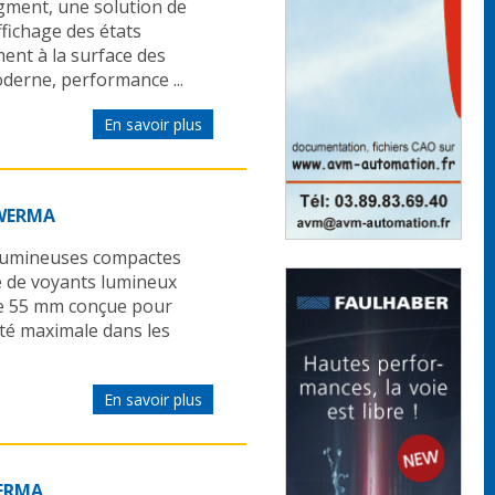
ment, une solution de
ffichage des états
ent à la surface des
derne, performance ...
En savoir plus
 WERMA
 lumineuses compactes
de voyants lumineux
de 55 mm conçue pour
lité maximale dans les
En savoir plus
WERMA