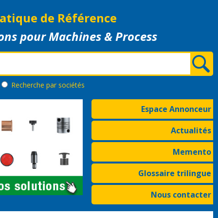
atique de Référence
ons pour Machines & Process
Recherche
par sociétés
Espace Annonceur
Actualités
Memento
Glossaire trilingue
Nous contacter