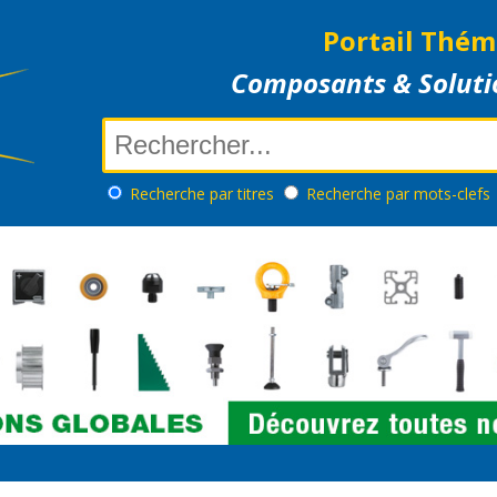
Portail Thém
Composants & Soluti
Recherche
par titres
Recherche
par mots-clefs