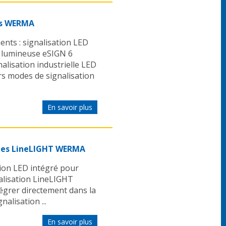
ts WERMA
ts : signalisation LED
e lumineuse eSIGN 6
lisation industrielle LED
rs modes de signalisation
En savoir plus
ines LineLIGHT WERMA
ion LED intégré pour
alisation LineLIGHT
égrer directement dans la
alisation ...
En savoir plus