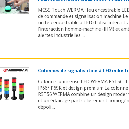
MC55 Touch WERMA : feu encastrable LED 
de commande et signalisation machine 
un feu encastrable à LED (balise interacti
l’interaction homme-machine (IHM) et amél
alertes industrielles. ...
Colonnes de signalisation à LED indust
Colonne lumineuse LED WERMA RST56 : tour
IP66/IP69K et design premium La colonne 
RST56 WERMA combine un design moderne, 
et un éclairage particulièrement homogène
dépoli ...