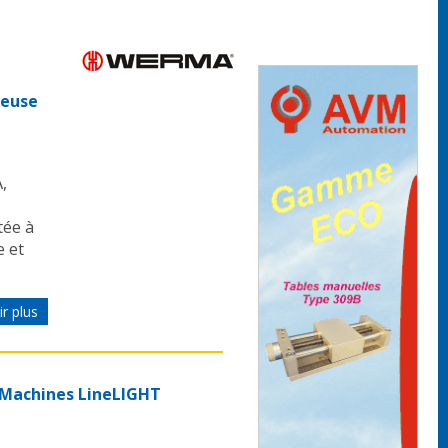
neuse
,
tée à
e et
r plus
 Machines LineLIGHT