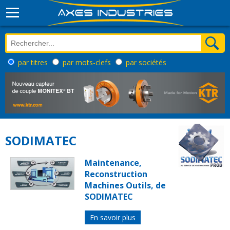
par titres
par mots-clefs
par sociétés
SODIMATEC
Maintenance,
Reconstruction
Machines Outils, de
SODIMATEC
En savoir plus