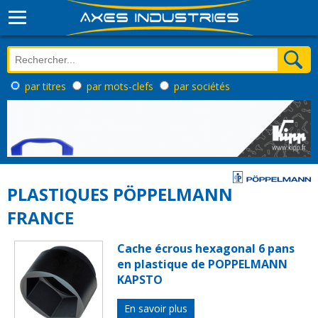
par titres
par mots-clefs
par sociétés
PLASTIQUES PÖPPELMANN
FRANCE
Cache écrous hexagonal 6 pans
en plastique de POPPELMANN
KAPSTO
En savoir plus