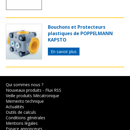
Bouchons et Protecteurs
plastiques de POPPELMANN
KAPSTO
En savoir plus
Qui sommes nous ?
Nouveaux produits
-
Flux RSS
Veille produits Mécatronique
Memento technique
Actualités
Outils de calculs
Conditions générales
Mentions légales
Espace annonceurs