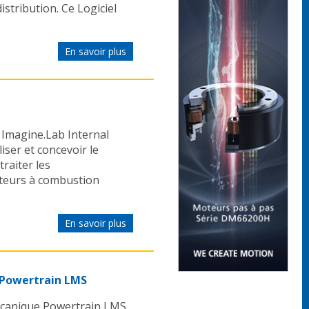
stribution. Ce Logiciel
En savoir plus
Imagine.Lab Internal
ser et concevoir le
raiter les
oteurs à combustion
En savoir plus
 Powertrain LMS
écanique Powertrain LMS,