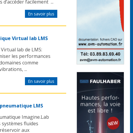
 d’accéder facilement ...
En savoir plus
ique Virtual lab LMS
Virtual lab de LMS:
imiser les performances
s domaines comme
ibrations, ...
En savoir plus
u pneumatique LMS
eumatique Imagine.Lab
 systèmes fluides
réservoir aux