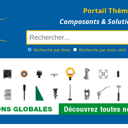
Portail Thém
Composants & Soluti
Recherche
par titres
Recherche
par mots-clefs