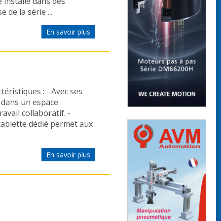
e installé dans des
 de la série ...
En savoir plus
ristiques : - Avec ses
r dans un espace
vail collaboratif. -
 tablette dédié permet aux
En savoir plus