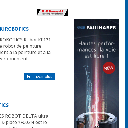
AKI ROBOTICS
I ROBOTICS Robot KF121
robot de peinture
ient à la peinture et à la
environnement
En savoir plus
TICS
CS ROBOT DELTA ultra
 & place YF002N est le