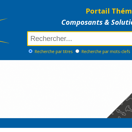
Portail Thém
Composants & Soluti
Recherche
par titres
Recherche
par mots-clefs