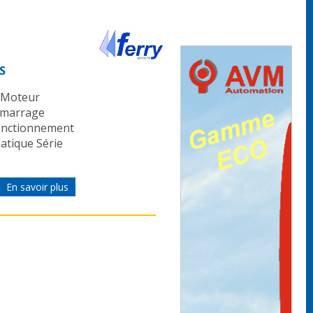
S
 Moteur
émarrage
 fonctionnement
atique Série
En savoir plus