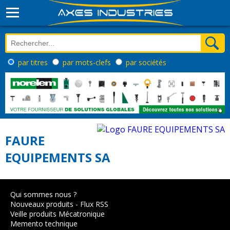
par titres
par mots-clefs
par sociétés
FAURE
EQUIPEMENTS SA
Qui sommes nous ?
Nouveaux produits
-
Flux RSS
Veille produits Mécatronique
Memento technique