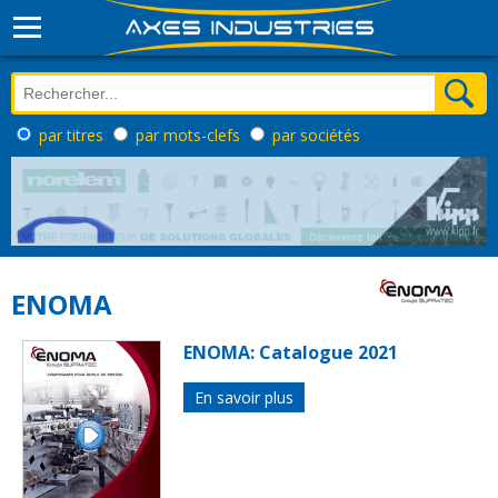
par titres
par mots-clefs
par sociétés
ENOMA
ENOMA: Catalogue 2021
En savoir plus