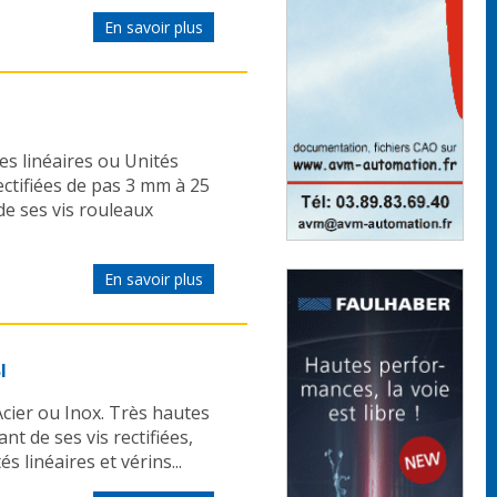
En savoir plus
s linéaires ou Unités
rectifiées de pas 3 mm à 25
 de ses vis rouleaux
En savoir plus
I
Acier ou Inox. Très hautes
nt de ses vis rectifiées,
s linéaires et vérins...