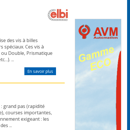
se des vis à billes
s spéciaux. Ces vis à
e ou Double, Prismatique
…). ...
En savoir plus
: grand pas (rapidité
e), courses importantes,
onnement exigeant : les
es ...