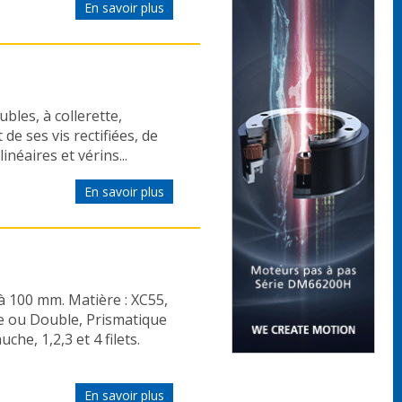
En savoir plus
bles, à collerette,
 de ses vis rectifiées, de
inéaires et vérins...
En savoir plus
6 à 100 mm. Matière : XC55,
le ou Double, Prismatique
uche, 1,2,3 et 4 filets.
En savoir plus