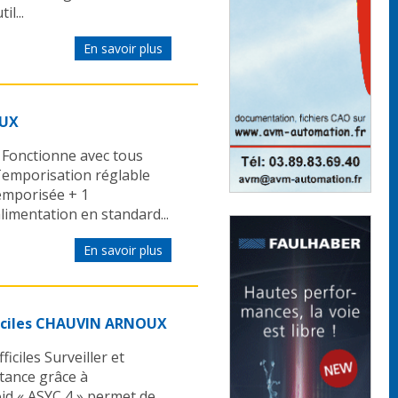
l...
En savoir plus
OUX
Fonctionne avec tous
Temporisation réglable
 temporisée + 1
imentation en standard...
En savoir plus
ficiles CHAUVIN ARNOUX
ciles Surveiller et
tance grâce à
id « ASYC 4 » permet de