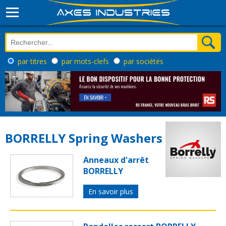
par titres
par mots-clefs
par sociétés
BORRELLY Spring Washers
Anneaux d'arrêt
BORRELLY
En savoir plus